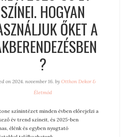
SZÍNEI. HOGYAN
ASZNÁLJUK ŐKET A
AKBERENDEZÉSBEN
?
ed on
2024. november 16.
by
Otthon Dekor &
Életmód
tone színintézet minden évben előrejelzi a
kező év trend színeit, és 2025-ben
mas, élénk és egyben nyugtató
atokkal találkozhatunk.