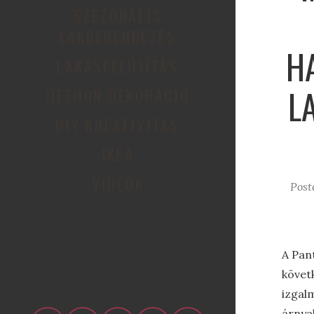
SZEZONÁLIS
LAKBERENDEZÉS
H
LAKÁSFELÚJÍTÁS
L
OTTHON DEKORÁCIÓ
DIY KREATIVITÁS
IKEA
VIDEÓK
Post
A Pan
követ
izgal
árnyal