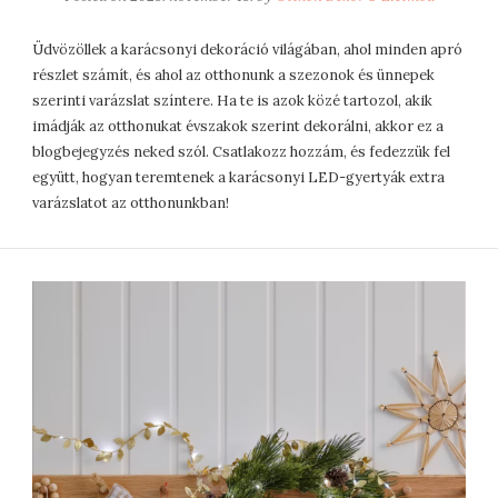
Üdvözöllek a karácsonyi dekoráció világában, ahol minden apró
részlet számít, és ahol az otthonunk a szezonok és ünnepek
szerinti varázslat színtere. Ha te is azok közé tartozol, akik
imádják az otthonukat évszakok szerint dekorálni, akkor ez a
blogbejegyzés neked szól. Csatlakozz hozzám, és fedezzük fel
együtt, hogyan teremtenek a karácsonyi LED-gyertyák extra
varázslatot az otthonunkban!