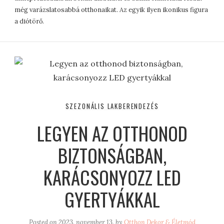
még varázslatosabbá otthonaikat. Az egyik ilyen ikonikus figura
a diótörő.
SZEZONÁLIS LAKBERENDEZÉS
LEGYEN AZ OTTHONOD
BIZTONSÁGBAN,
KARÁCSONYOZZ LED
GYERTYÁKKAL
Posted on
2023. november 13.
by
Otthon Dekor & Életmód