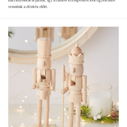
hátrányokkal is járhat, így számos szempontot kell figyelembe
vennünk a döntés előtt.