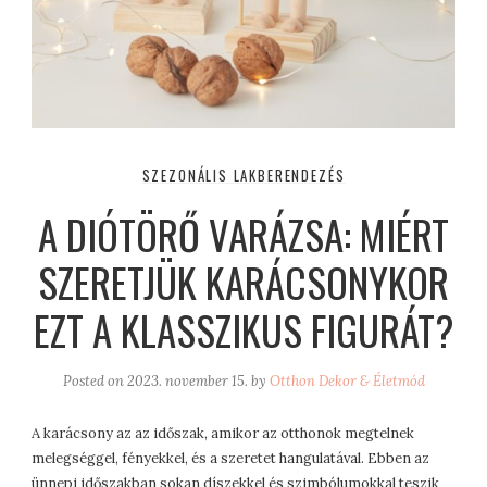
SZEZONÁLIS LAKBERENDEZÉS
A DIÓTÖRŐ VARÁZSA: MIÉRT
SZERETJÜK KARÁCSONYKOR
EZT A KLASSZIKUS FIGURÁT?
Posted on
2023. november 15.
by
Otthon Dekor & Életmód
A karácsony az az időszak, amikor az otthonok megtelnek
melegséggel, fényekkel, és a szeretet hangulatával. Ebben az
ünnepi időszakban sokan díszekkel és szimbólumokkal teszik