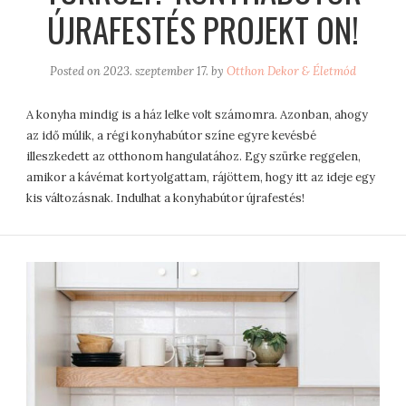
ÚJRAFESTÉS PROJEKT ON!
Posted on
2023. szeptember 17.
by
Otthon Dekor & Életmód
A konyha mindig is a ház lelke volt számomra. Azonban, ahogy
az idő múlik, a régi konyhabútor színe egyre kevésbé
illeszkedett az otthonom hangulatához. Egy szürke reggelen,
amikor a kávémat kortyolgattam, rájöttem, hogy itt az ideje egy
kis változásnak. Indulhat a konyhabútor újrafestés!