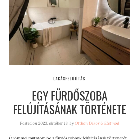
LAKÁSFELÚJÍTÁS
EGY FÜRDŐSZOBA
FELÚJÍTÁSÁNAK TÖRTÉNETE
Posted on
2023. október 18.
by
Otthon Dekor & Életmód
Örömmel mutatom be a fürdőszobánk felújításának történetét,