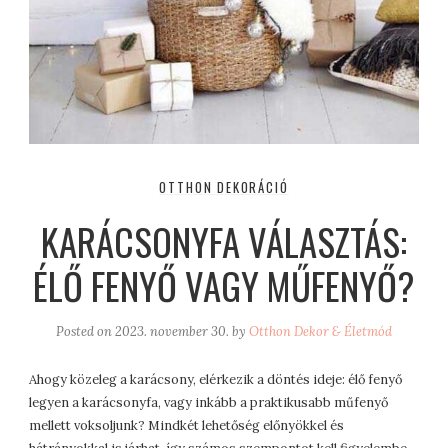
OTTHON DEKORÁCIÓ
KARÁCSONYFA VÁLASZTÁS:
ÉLŐ FENYŐ VAGY MŰFENYŐ?
Posted on
2023. november 30.
by
Otthon Dekor & Életmód
Ahogy közeleg a karácsony, elérkezik a döntés ideje: élő fenyő
legyen a karácsonyfa, vagy inkább a praktikusabb műfenyő
mellett voksoljunk? Mindkét lehetőség előnyökkel és