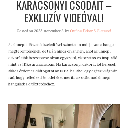
KARÁCSONYI CSODÁIT –
EXKLUZÍV VIDEÓVAL!
Posted on
2023. november 8.
by
Otthon Dekor & Életmód
Az ünnepi időszak közeledtével számtalan módja van a hangulat
megteremtésének, de talán nincs olyan hely, ahol az ünnepi
dekorációk beszerzése olyan egyszerű, változatos és inspiráló,
mint az IKEA áruházakban. Ha karácsonyi dekorációt keresel,
akkor érdemes ellátogatni az IKEA-ba, ahol egy egész világ vár
rád, hogy felfedezd és ötleteket meríts az otthonod ünnepi
hangulatba öltöztetéséhez.